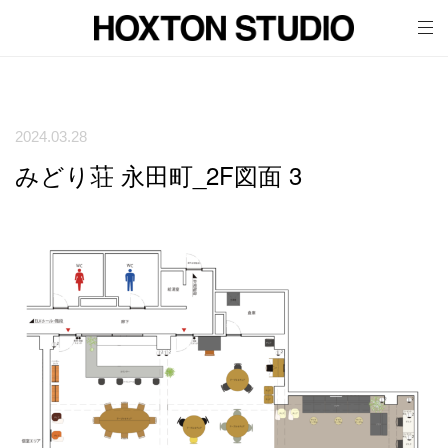
tog
nav
2024.03.28
みどり荘 永田町_2F図面 3