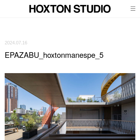
tog
nav
2024.07.16
EPAZABU_hoxtonmanespe_5