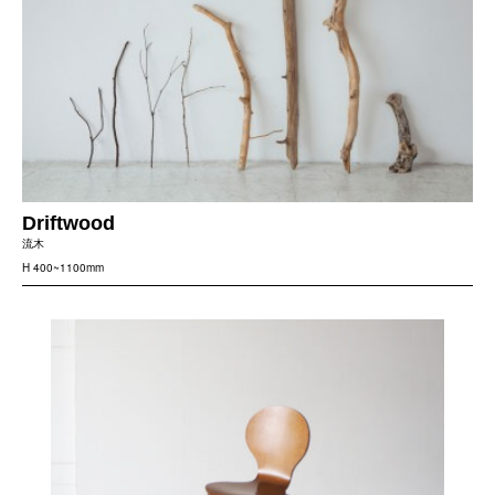
Driftwood
流木
H 400~1100mm