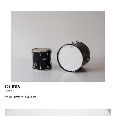
Drums
ドラム
中 直径42cm,大 直径58cm