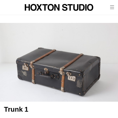
tog
nav
Trunk 1