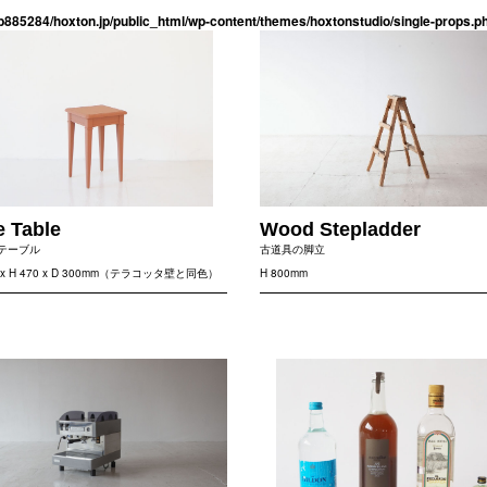
b885284/hoxton.jp/public_html/wp-content/themes/hoxtonstudio/single-props.p
e Table
Wood Stepladder
テーブル
古道具の脚立
0 x H 470 x D 300mm（テラコッタ壁と同色）
H 800mm