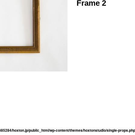
Frame 2
85284/hoxton.jp/public_html/wp-content/themes/hoxtonstudio/single-props.ph