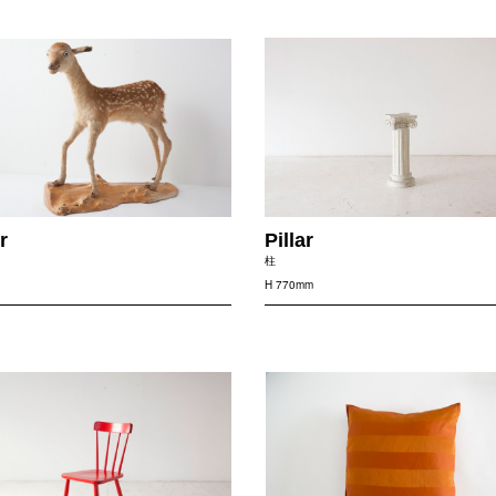
r
Pillar
柱
H 770mm