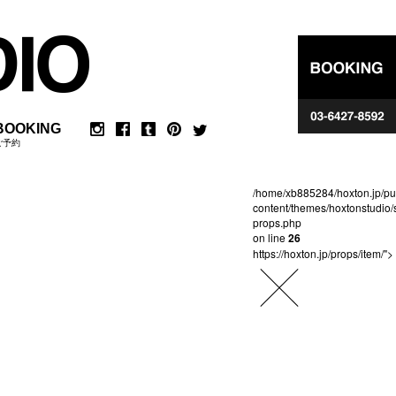
BOOKING
ご予約
/home/xb885284/hoxton.jp/pu
content/themes/hoxtonstudio/
props.php
on line
26
https://hoxton.jp/props/item/">