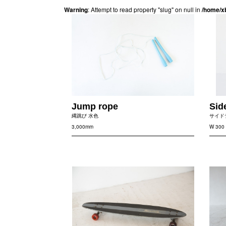
Warning
: Attempt to read property "slug" on null in
/home/x
Jump rope
Sid
縄跳び 水色
サイド
3,000mm
W 30