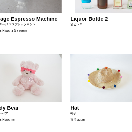
tage Espresso Machine
Liquor Bottle 2
テージ エスプレッソマシン
酒ビン 2
x H 500 x D 510mm
dy Bear
Hat
ーベア
帽子
 x H 290mm
直径 33cm