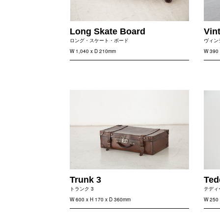
Long Skate Board
Vin
ロング・スケート・ボード
ヴィン
W 1,040 x D 210mm
W 390 
Trunk 3
Ted
トランク 3
テディ
W 600 x H 170 x D 360mm
W 250