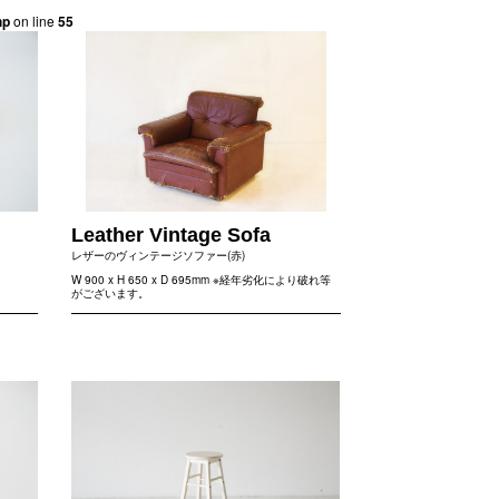
hp
on line
55
Leather Vintage Sofa
レザーのヴィンテージソファー(赤)
W 900 x H 650 x D 695mm ※経年劣化により破れ等
がございます。