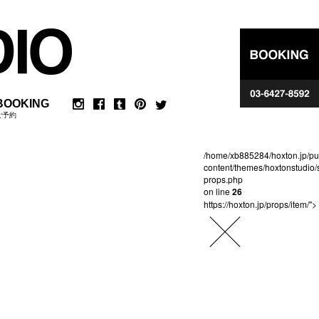
BOOKING
ご予約
/home/xb885284/hoxton.jp/pu
content/themes/hoxtonstudio/
props.php
on line
26
https://hoxton.jp/props/item/">