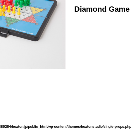
Diamond Game
85284/hoxton.jp/public_html/wp-content/themes/hoxtonstudio/single-props.ph