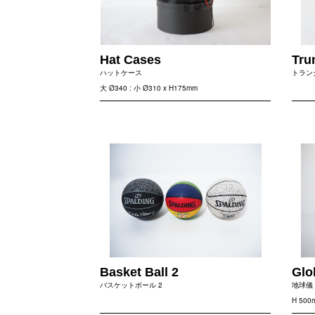
Hat Cases
Tru
ハットケース
トランク
大 Ø340 : 小 Ø310 x H175mm
Basket Ball 2
Glo
バスケットボール 2
地球儀
H 500