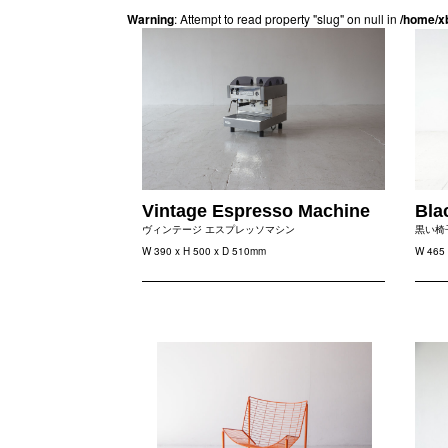
Warning
: Attempt to read property "slug" on null in
/home/x
Vintage Espresso Machine
Bla
ヴィンテージ エスプレッソマシン
黒い椅
W 390 x H 500 x D 510mm
W 465 