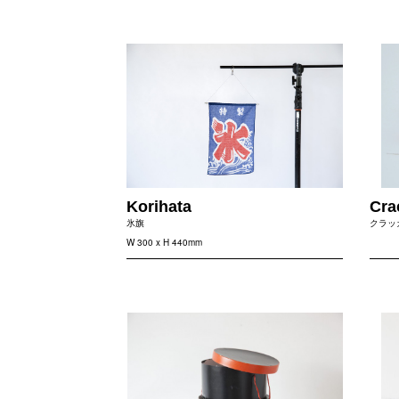
Korihata
Cra
氷旗
クラッ
W 300 x H 440mm