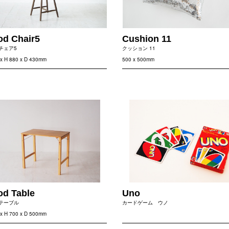
d Chair5
Cushion 11
チェア5
クッション 11
x H 880 x D 430mm
500 x 500mm
d Table
Uno
テーブル
カードゲーム ウノ
x H 700 x D 500mm