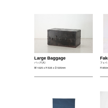
Large Baggage
Fak
バッグ(大)
フェイ
W 1025 x H 535 x D 535mm
H 850