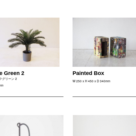
e Green 2
Painted Box
クグリーン 2
W 250 x H 450 x D 340mm
mm