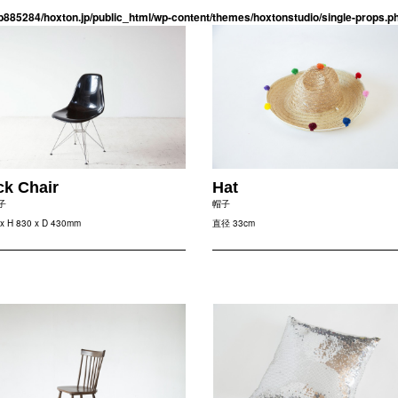
b885284/hoxton.jp/public_html/wp-content/themes/hoxtonstudio/single-props.p
ck Chair
Hat
子
帽子
x H 830 x D 430mm
直径 33cm