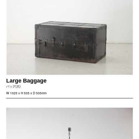
Large Baggage
バッグ(大)
W 1025 x H 535 x D 535mm