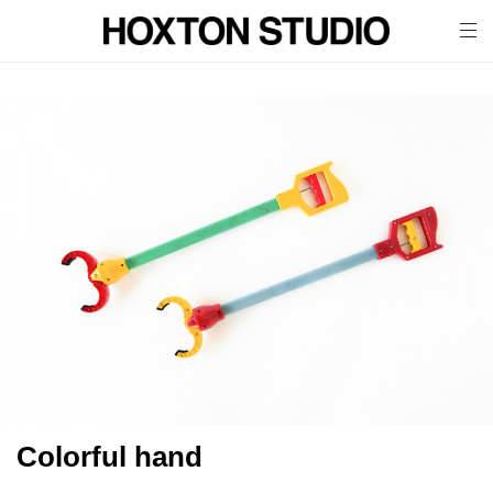
tog
nav
Colorful hand