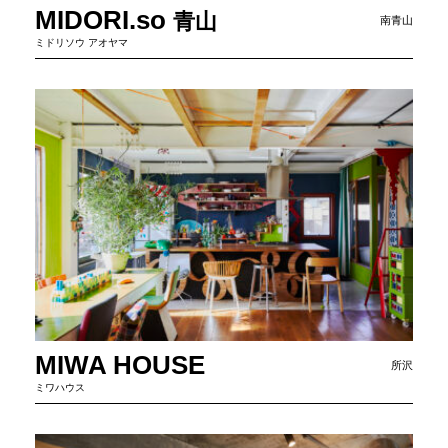
MIDORI.so
青
山
南青山
ミドリソウ アオヤマ
MIWA HOUSE
所沢
ミワハウス