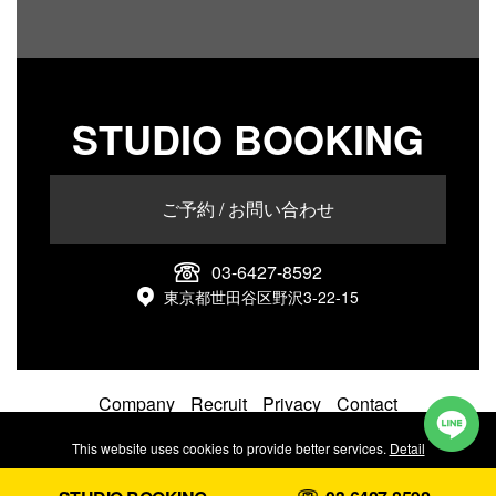
STUDIO BOOKING
ご予約 / お問い合わせ
03-6427-8592
東京都世田谷区野沢3-22-15
Company
Recruit
Privacy
Contact
© 2026 caelum limited.
This website uses cookies to provide better services.
Detail
Reject
Accept