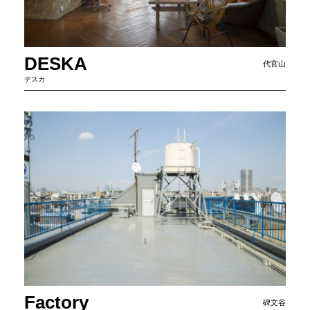
DESKA
代官山
デスカ
Factory
碑文谷