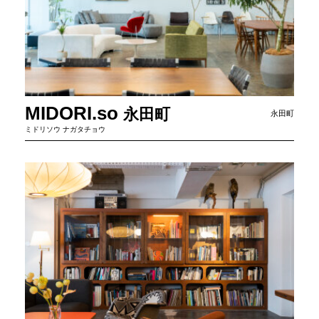
MIDORI.so
永
田
町
永田町
ミドリソウ ナガタチョウ