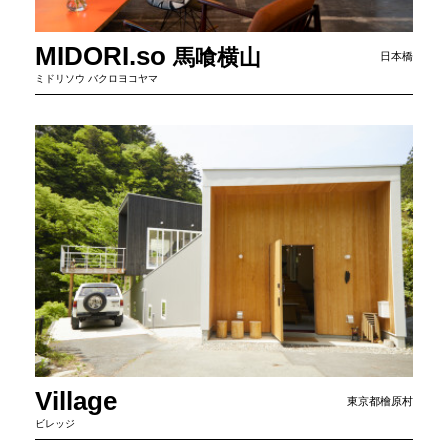
MIDORI.so
馬
喰
横
山
日本橋
ミドリソウ バクロヨコヤマ
Village
東京都檜原村
ビレッジ