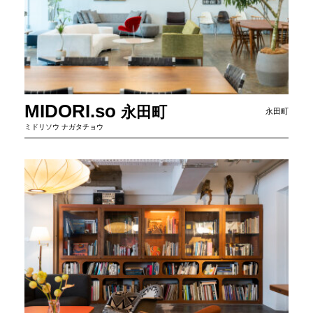
MIDORI.so
永
田
町
永田町
ミドリソウ ナガタチョウ