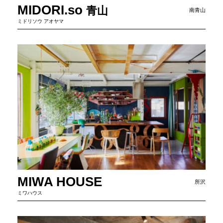
MIDORI.so
青
山
南青山
ミドリソウ アオヤマ
MIWA HOUSE
所沢
ミワハウス