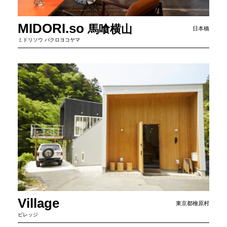
MIDORI.so
馬
喰
横
山
日本橋
ミドリソウ バクロヨコヤマ
Village
東京都檜原村
ビレッジ