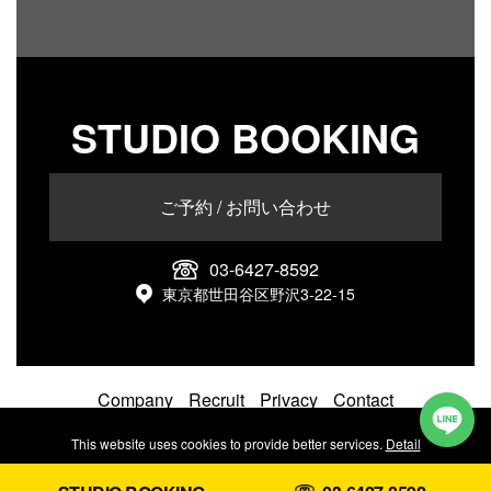
STUDIO BOOKING
ご予約 / お問い合わせ
03-6427-8592
東京都世田谷区野沢3-22-15
Company
Recruit
Privacy
Contact
© 2026 caelum limited.
This website uses cookies to provide better services.
Detail
Reject
Accept